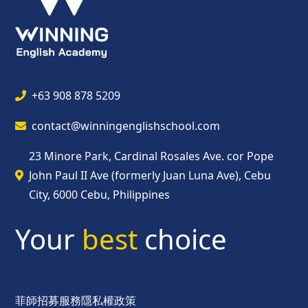
+63 908 878 5209
contact@winningenglishschool.com
23 Minore Park, Cardinal Rosales Ave. cor Pope
John Paul II Ave (formerly Juan Luna Ave), Cebu
City, 6000 Cebu, Philippines
Your
best
choice
菲師招募服務
隱私權政策