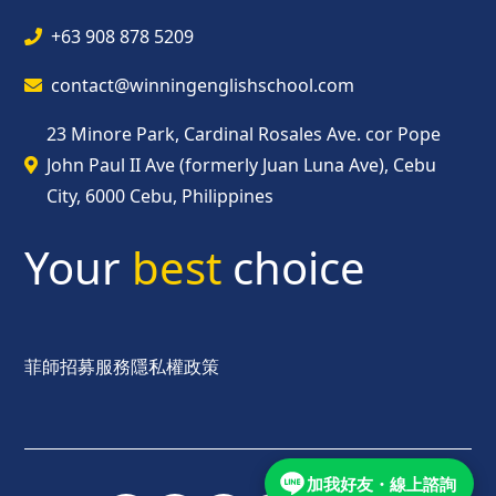
+63 908 878 5209
contact@winningenglishschool.com
23 Minore Park, Cardinal Rosales Ave. cor Pope
John Paul II Ave (formerly Juan Luna Ave), Cebu
City, 6000 Cebu, Philippines
Your
best
choice
菲師招募服務
隱私權政策
加我好友・線上諮詢