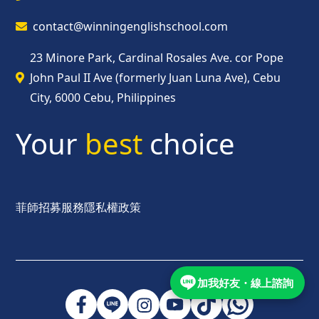
contact@winningenglishschool.com
23 Minore Park, Cardinal Rosales Ave. cor Pope
John Paul II Ave (formerly Juan Luna Ave), Cebu
City, 6000 Cebu, Philippines
Your
best
choice
菲師招募服務
隱私權政策
加我好友・線上諮詢