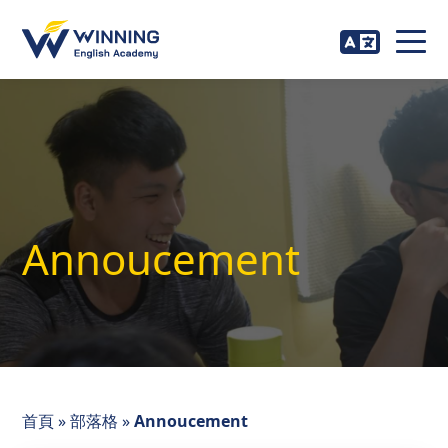
Annoucement
首頁
»
部落格
»
Annoucement