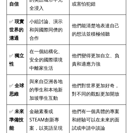
自信
或害怕犯錯
全浸入
✅
現實
小組討論、演示
他們能清楚地表達自己
世界的
和與國際同儕的
的想法並積極傾聽
溝通
合作
在一個結構化、
✅
獨立
他們變得更加自立、負
安全的國際環境
性
責和適應力強
中離家生活
與來自亞洲各地
✅
全球
他們對世界更加好奇，
的學生和本地新
思維
對不同的觀點更加開放
加坡學生互動
✅
未來
金融素養或
他們有一個具體的專案
準備技
STEAM創新專
和經驗可以在未來的面
能
案，以英語呈現
試或申請中談論