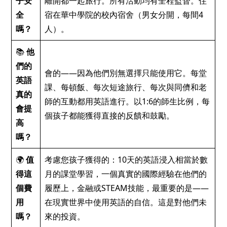
子安
離開都一起旅行。所有活動均有全程監督。住
全
宿在華中學院的校內宿舍（男女分開，每間4
嗎？
人）。
📚
他
們的
會的——因為他們別無選擇只能使用它。每堂
英語
課、每頓飯、每次短途旅行、每次與同儕和老
真的
師的互動都用英語進行。以1:6的師生比例，每
會提
個孩子都能獲得直接的反饋和鼓勵。
高
嗎？
🌍
值
考慮您孩子獲得的：10天的英語浸入相當於數
得這
月的課堂學習，一個真實的國際經驗在他們的
個費
履歷上，金融或STEAM技能，最重要的是——
用
在現實世界中使用英語的自信。這是對他們未
嗎？
來的投資。