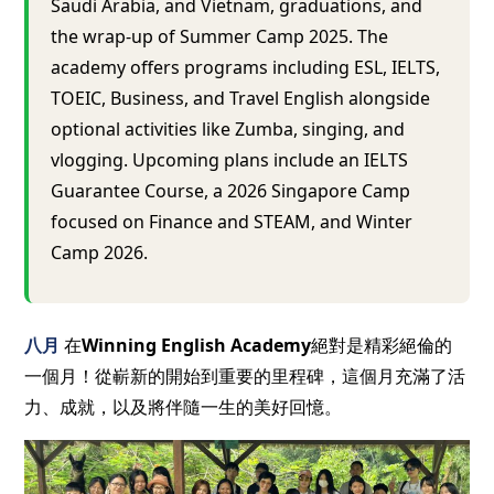
Saudi Arabia, and Vietnam, graduations, and
the wrap-up of Summer Camp 2025. The
academy offers programs including ESL, IELTS,
TOEIC, Business, and Travel English alongside
optional activities like Zumba, singing, and
vlogging. Upcoming plans include an IELTS
Guarantee Course, a 2026 Singapore Camp
focused on Finance and STEAM, and Winter
Camp 2026.
八月
在
Winning English Academy
絕對是精彩絕倫的
一個月！從嶄新的開始到重要的里程碑，這個月充滿了活
力、成就，以及將伴隨一生的美好回憶。