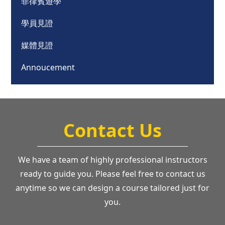
菲律賓遊學
學員見證
媒體見證
Annoucement
Contact Us
We have a team of highly professional instructors
ready to guide you. Please feel free to contact us
anytime so we can design a course tailored just for
you.